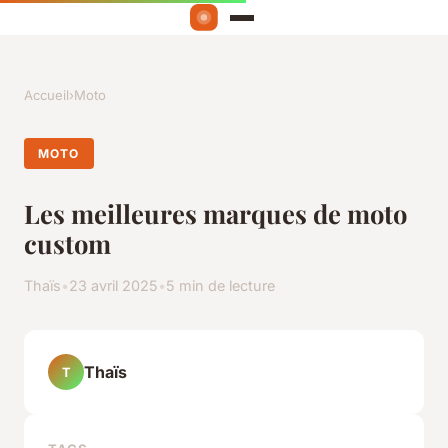
Accueil
›
Moto
MOTO
Les meilleures marques de moto
custom
Thaïs
•
23 avril 2025
•
5 min de lecture
Thaïs
T