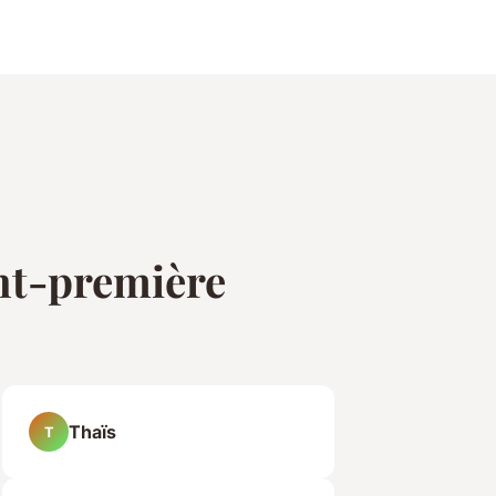
nt-première
Thaïs
T